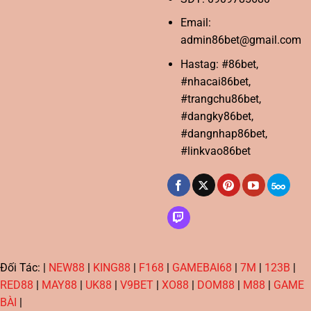
Email:
admin86bet@gmail.com
Hastag:
#86bet,
#nhacai86bet,
#trangchu86bet,
#dangky86bet,
#dangnhap86bet,
#linkvao86bet
Đối Tác:
|
NEW88
|
KING88
|
F168
|
GAMEBAI68
|
7M
|
123B
|
RED88
|
MAY88
|
UK88
|
V9BET
|
XO88
|
DOM88
|
M88
|
GAME
BÀI
|