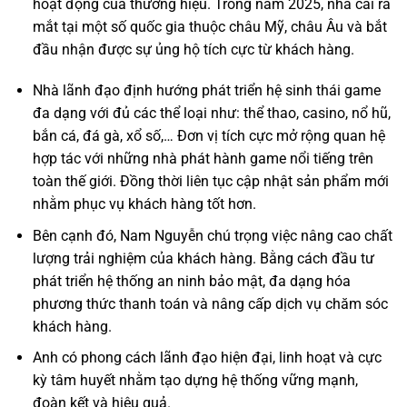
hoạt động của thương hiệu. Trong năm 2025, nhà cái ra
mắt tại một số quốc gia thuộc châu Mỹ, châu Âu và bắt
đầu nhận được sự ủng hộ tích cực từ khách hàng.
Nhà lãnh đạo định hướng phát triển hệ sinh thái game
đa dạng với đủ các thể loại như: thể thao, casino, nổ hũ,
bắn cá, đá gà, xổ số,… Đơn vị tích cực mở rộng quan hệ
hợp tác với những nhà phát hành game nổi tiếng trên
toàn thế giới. Đồng thời liên tục cập nhật sản phẩm mới
nhằm phục vụ khách hàng tốt hơn.
Bên cạnh đó, Nam Nguyễn chú trọng việc nâng cao chất
lượng trải nghiệm của khách hàng. Bằng cách đầu tư
phát triển hệ thống an ninh bảo mật, đa dạng hóa
phương thức thanh toán và nâng cấp dịch vụ chăm sóc
khách hàng.
Anh có phong cách lãnh đạo hiện đại, linh hoạt và cực
kỳ tâm huyết nhằm tạo dựng hệ thống vững mạnh,
đoàn kết và hiệu quả.