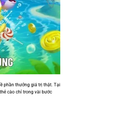
ề phần thưởng giá trị thật. Tại
thẻ cào chỉ trong vài bước