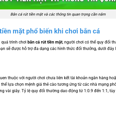
Bắn cá rút tiền mặt và các thông tin quan trọng cần nắm
tiền mặt phổ biến khi chơi bắn cá
g quá trình chơi
bắn cá rút tiền mặt
, người chơi có thể quy đổi 
 bạn sẽ được hỗ trợ đa dạng các hình thức đổi thưởng, dưới đây 
uen thuộc với người chơi chưa liên kết tài khoản ngân hàng hoặc 
có thể lựa chọn mệnh giá thẻ cào tương ứng từ các nhà mạng phổ
òng vài giây. Tỷ lệ quy đổi thường dao động từ 1:0.9 đến 1:1, tù