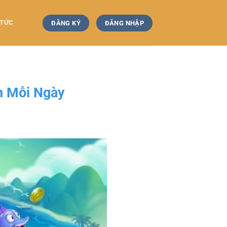
 TỨC
ĐĂNG KÝ
ĐĂNG NHẬP
n Mỗi Ngày