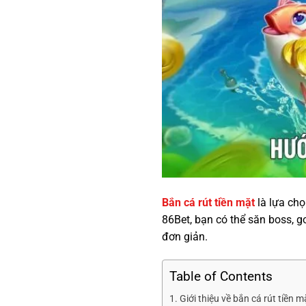
Bắn cá rút tiền mặt
là lựa chọ
86Bet, bạn có thể săn boss, g
đơn giản.
Table of Contents
Giới thiệu về bắn cá rút tiền 