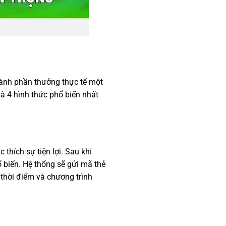
thành phần thưởng thực tế một
là 4 hình thức phổ biến nhất
thích sự tiện lợi. Sau khi
 biến. Hệ thống sẽ gửi mã thẻ
y thời điểm và chương trình