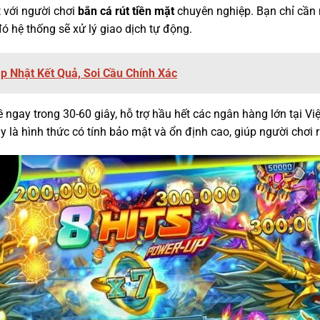
 với người chơi
bắn cá rút tiền mặt
chuyên nghiệp. Bạn chỉ cần 
ó hệ thống sẽ xử lý giao dịch tự động.
p Nhật Kết Quả, Soi Cầu Chính Xác
 ngay trong 30-60 giây, hỗ trợ hầu hết các ngân hàng lớn tại 
à hình thức có tính bảo mật và ổn định cao, giúp người chơi rút