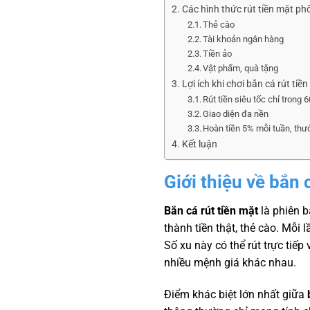
Các hình thức rút tiền mặt phổ
Thẻ cào
Tài khoản ngân hàng
Tiền ảo
Vật phẩm, quà tặng
Lợi ích khi chơi bắn cá rút tiề
Rút tiền siêu tốc chỉ trong 6
Giao diện đa nền
Hoàn tiền 5% mỗi tuần, thưở
Kết luận
Giới thiệu về bắn 
Bắn cá rút tiền
mặt
là phiên 
thành tiền thật, thẻ cào. Mỗi 
Số xu này có thể rút trực tiế
nhiều mệnh giá khác nhau.
Điểm khác biệt lớn nhất giữa
b