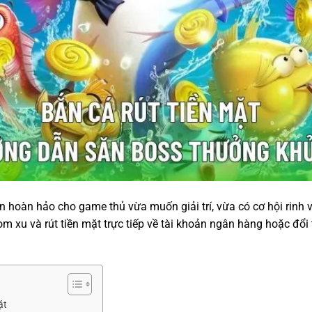
n hoàn hảo cho game thủ vừa muốn giải trí, vừa có cơ hội rinh v
om xu và rút tiền mặt trực tiếp về tài khoản ngân hàng hoặc đổi 
mặt