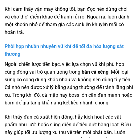
Khi cảm thấy vận may không tốt, bạn đọc nên dừng chơi
và chờ thời điểm khác để tránh rủi ro. Ngoài ra, luôn dành
một khoản nhỏ để tham gia các sự kiện khuyến mãi có
hoàn trả.
Phối hợp nhuần nhuyễn vũ khí để tối đa hóa lượng sát
thương
Ngoài chiến lược tiền bạc, việc lựa chọn vũ khí phù hợp
cũng đóng vai trò quan trọng trong
bắn cá xèng
. Mỗi loại
súng có công dụng khác nhau và không nên dùng tùy tiện.
Cá nhỏ nên được xử lý bằng súng thường để tránh lãng phí
xu. Trong khi đó, cá mập hay boss lớn cần đạn mạnh hoặc
bom để gia tăng khả năng kết liễu nhanh chóng.
Khi thấy đàn cá xuất hiện đông, hãy kích hoạt các vật
phẩm như lưới hoặc súng điện để tiêu diệt hàng loạt. Điều
này giúp tối ưu lượng xu thu về trên mỗi phát bắn. Luôn