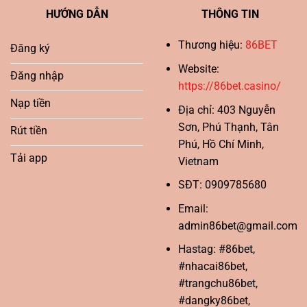
HƯỚNG DẪN
THÔNG TIN
Thương hiệu:
86BET
Đăng ký
Website:
Đăng nhập
https://86bet.casino/
Nạp tiền
Địa chỉ:
403 Nguyễn
Sơn, Phú Thạnh, Tân
Rút tiền
Phú, Hồ Chí Minh,
Tải app
Vietnam
SĐT:
0909785680
Email:
admin86bet@gmail.com
Hastag:
#86bet,
#nhacai86bet,
#trangchu86bet,
#dangky86bet,