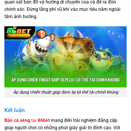
quan sát bản đồ và hướng di chuyển của cá để ra đòn
chính xác. Đừng lãng phí vũ khí vào mục tiêu nằm ngoài
tầm ảnh hưởng.
Áp dụng chiến thuật giúp đem lại lợi thế tài chính khủng
Kết luận
Bắn cá xèng
tại
86bet
mang đến trải nghiệm đẳng cấp
giúp người chơi có những phút giây giải trí đỉnh cao. Với