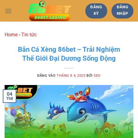
Bỏ
ĐĂNG
ĐĂNG
qua
KÝ
NHẬP
nội
dung
Home
-
Tin tức
Bắn Cá Xèng 86bet – Trải Nghiệm
Thế Giới Đại Dương Sống Động
ĐĂNG VÀO
THÁNG 8 4, 2025
BỞI
SEO
04
Th8